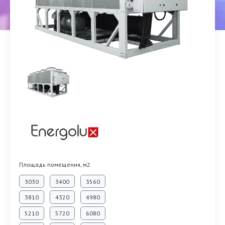
Площадь помещения, м2
3030
3400
3560
3810
4320
4980
5210
5720
6080