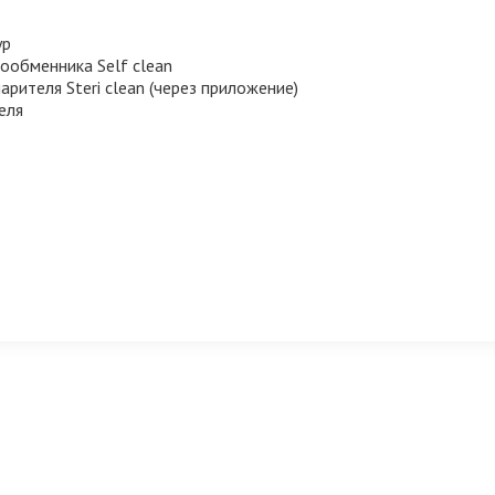
ур
ообменника Self clean
арителя Steri clean (через приложение)
еля