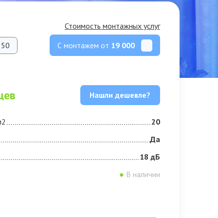
Стоимость монтажных услуг
С монтажем от
19 000
50
цев
Нашли дешевле?
м2
20
Да
18 дБ
●
В наличии