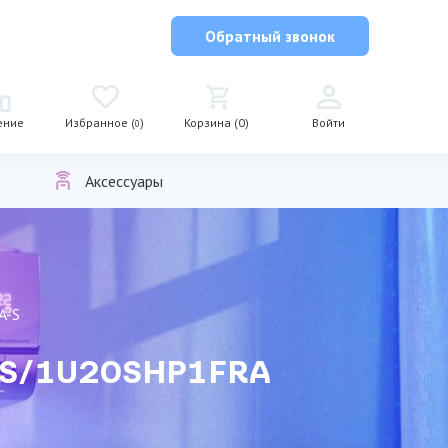
Обратный звонок
ение
Избранное (
)
Корзина (0)
Войти
0
Аксессуары
A-S
A-S/1U20SHP1FRA