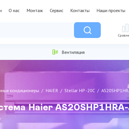
и
О нас
Монтаж
Сервис
Контакты
Наши проекты
Сравн
Вентиляция
нные кондиционеры
HAIER
Stellar HP -20С
AS20SHP1HR
истема Haier AS20SHP1HR