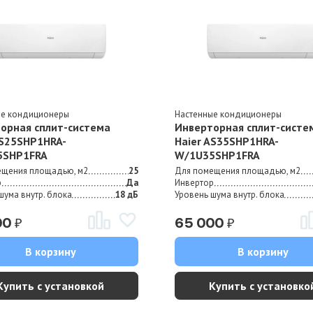
ые кондиционеры
Настенные кондиционеры
орная сплит-система
Инверторная сплит-систе
AS25SHP1HRA-
Haier AS35SHP1HRA-
5SHP1FRA
W/1U35SHP1FRA
ещения площадью, м2
25
Для помещения площадью, м2
р
Да
Инвертор
шума внутр. блока
18 дБ
Уровень шума внутр. блока
₽
₽
00
65 000
В корзину
В корзину
Купить с установкой
Купить с установко