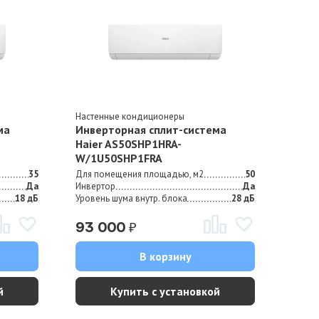
Настенные кондиционеры
Насте
ма
Инверторная сплит-система
Инве
Haier AS50SHP1HRA-
Haie
W/1U50SHP1FRA
W/1U
35
Для помещения площадью, м2
50
Для п
Да
Инвертор
Да
Инвер
18 дБ
Уровень шума внутр. блока
28 дБ
Урове
₽
93 000
11
В корзину
й
Купить с установкой