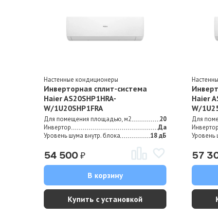
Настенные кондиционеры
Настенн
Инверторная сплит-система
Инверт
Haier AS20SHP1HRA-
Haier 
W/1U20SHP1FRA
W/1U2
Для помещения площадью, м2
20
Для пом
Инвертор
Да
Инверто
Уровень шума внутр. блока
18 дБ
Уровень 
₽
54 500
57 3
В корзину
Купить с установкой