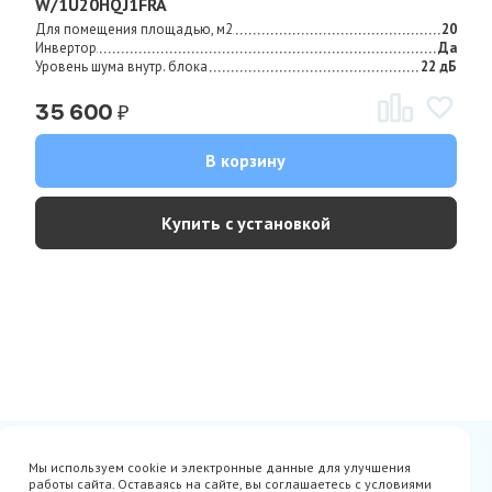
W/1U20HQJ1FRA
Для помещения площадью, м2
20
Инвертор
Да
Уровень шума внутр. блока
22 дБ
₽
35 600
В корзину
Купить с установкой
Сертификаты
Вакансии
Мы используем cookie и электронные данные для улучшения
Avito
О нас
работы сайта. Оставаясь на сайте, вы соглашаетесь с условиями
Акции
Производители