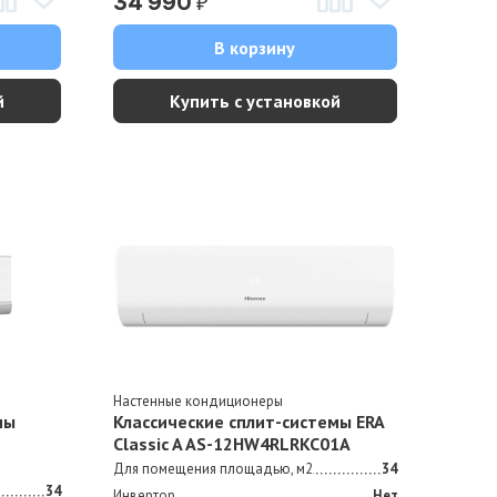
₽
34 990
В корзину
й
Купить с установкой
Настенные кондиционеры
мы
Классические сплит-системы ERA
Classic A AS-12HW4RLRKC01A
Для помещения площадью, м2
34
34
Инвертор
Нет