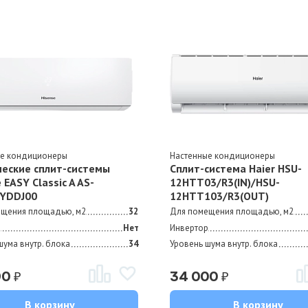
ые кондиционеры
Настенные кондиционеры
ческие сплит-системы
Сплит-система Haier HSU-
 EASY Classic A AS-
12HTT03/R3(IN)/HSU-
YDDJ00
12HTT103/R3(OUT)
ещения площадью, м2
32
Для помещения площадью, м2
р
Нет
Инвертор
шума внутр. блока
34
Уровень шума внутр. блока
₽
₽
90
34 000
В корзину
В корзину