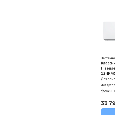
Настенн
Класси
Hisense
12HR4R
Для пом
Инверто
Уровень 
33 7