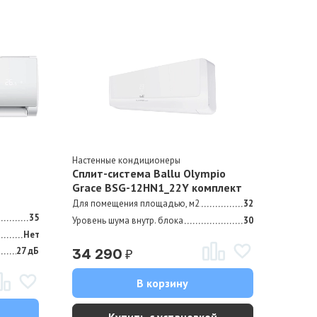
Настенные кондиционеры
Сплит-система Ballu Olympio
Grace BSG-12HN1_22Y комплект
Для помещения площадью, м2
32
35
Уровень шума внутр. блока
30
Нет
27 дБ
₽
34 290
В корзину