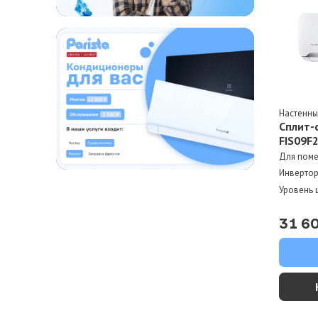
Настенн
Сплит-
FIS09F
Для пом
Инверто
Уровень 
31 6