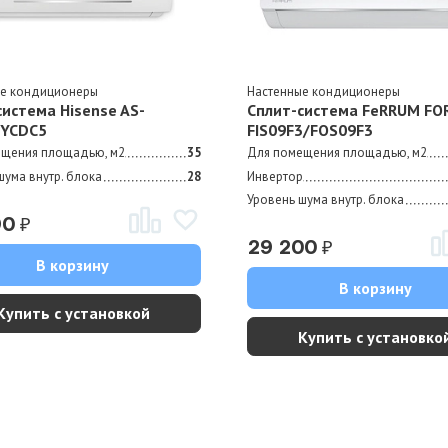
ые кондиционеры
Настенные кондиционеры
система Hisense AS-
Сплит-система FeRRUM FOR
SYCDC5
FIS09F3/FOS09F3
ещения площадью, м2
35
Для помещения площадью, м2
шума внутр. блока
28
Инвертор
Уровень шума внутр. блока
₽
90
₽
29 200
В корзину
В корзину
Купить с установкой
Купить с установко