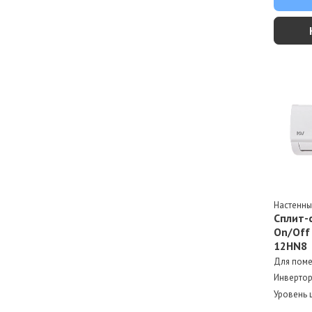
Настенн
Сплит-
On/Off
12HN8
Для пом
Инверто
Уровень 