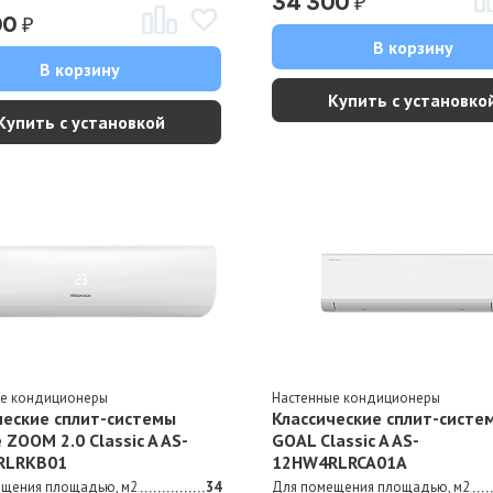
₽
34 300
₽
00
В корзину
В корзину
Купить с установко
Купить с установкой
ые кондиционеры
Настенные кондиционеры
ческие сплит-системы
Классические сплит-систе
 ZOOM 2.0 Classic A AS-
GOAL Classic A AS-
RLRKB01
12HW4RLRCA01A
ещения площадью, м2
34
Для помещения площадью, м2