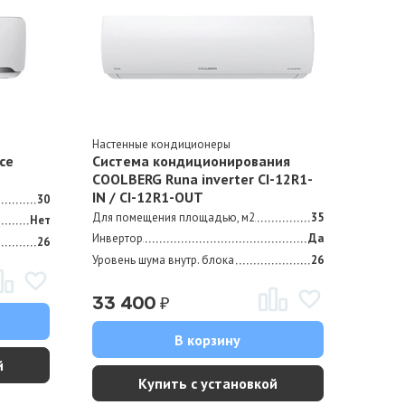
Настенные кондиционеры
ce
Cистема кондиционирования
СOOLBERG Runa inverter CI-12R1-
IN / CI-12R1-OUT
30
Для помещения площадью, м2
35
Нет
Инвертор
Да
26
Уровень шума внутр. блока
26
₽
33 400
В корзину
й
Купить с установкой