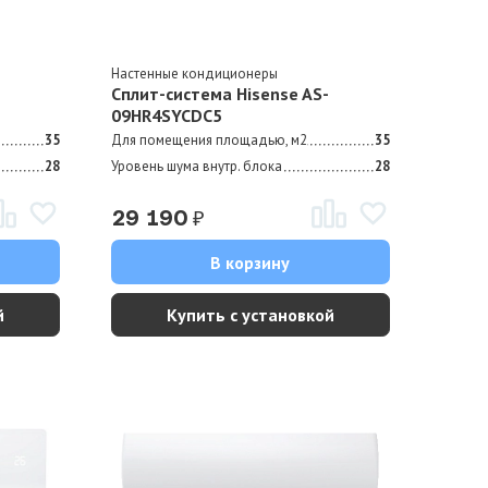
Настенные кондиционеры
Сплит-система Hisense AS-
09HR4SYCDC5
35
Для помещения площадью, м2
35
28
Уровень шума внутр. блока
28
₽
29 190
В корзину
й
Купить с установкой