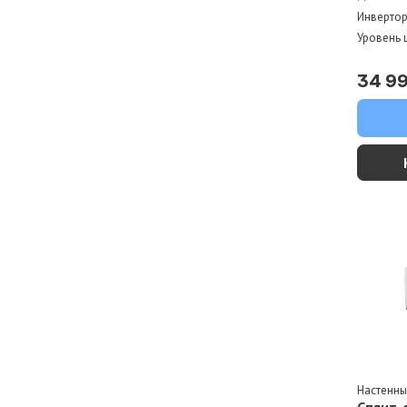
Инверто
Уровень 
34 9
Настенн
Сплит-