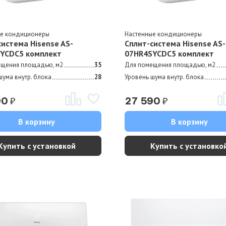
ые кондиционеры
Настенные кондиционеры
система Hisense AS-
Сплит-система Hisense AS-
YCDC5 комплект
07HR4SYCDC5 комплект
ещения площадью, м2
35
Для помещения площадью, м2
шума внутр. блока
28
Уровень шума внутр. блока
₽
₽
90
27 590
В корзину
В корзину
Купить с установкой
Купить с установко