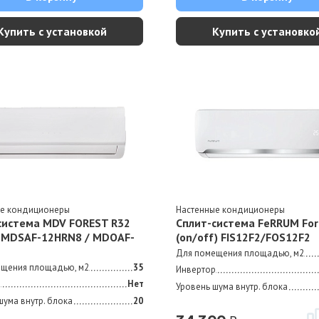
Купить с установкой
Купить с установко
ые кондиционеры
Настенные кондиционеры
система MDV FOREST R32
Сплит-система FeRRUM For
 MDSAF-12HRN8 / MDOAF-
(on/off) FIS12F2/FOS12F2
Для помещения площадью, м2
ещения площадью, м2
35
Инвертор
р
Нет
Уровень шума внутр. блока
шума внутр. блока
20