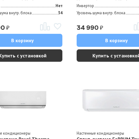
р
Нет
Инвертор
шума внутр. блока
34
Уровень шума внутр. блока
₽
₽
90
34 990
В корзину
В корзину
Купить с установкой
Купить с установко
ые кондиционеры
Настенные кондиционеры
система Royal Thermo
Сплит-система FeRRUM Tru