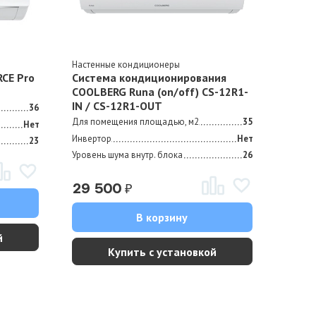
Настенные кондиционеры
CE Pro
Система кондиционирования
СOOLBERG Runa (on/off) CS-12R1-
IN / CS-12R1-OUT
36
Для помещения площадью, м2
35
Нет
Инвертор
Нет
23
Уровень шума внутр. блока
26
₽
29 500
В корзину
й
Купить с установкой