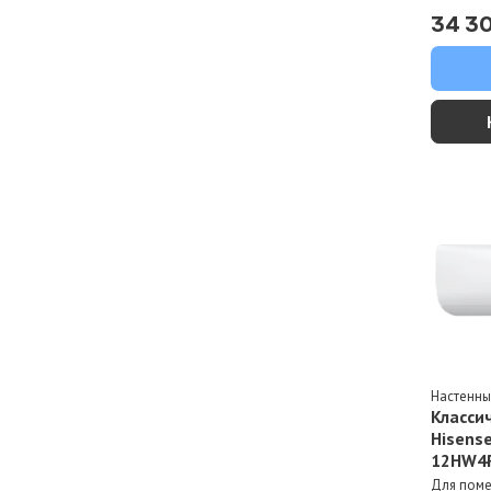
34 3
Настенн
Класси
Hisense
12HW4
Для пом