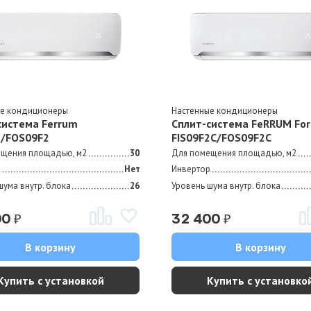
ые кондиционеры
Настенные кондиционеры
система Ferrum
Сплит-система FeRRUM For
2/FOS09F2
FIS09F2С/FOS09F2С
ещения площадью, м2
30
Для помещения площадью, м2
р
Нет
Инвертор
шума внутр. блока
26
Уровень шума внутр. блока
₽
₽
00
32 400
В корзину
В корзину
Купить с установкой
Купить с установко