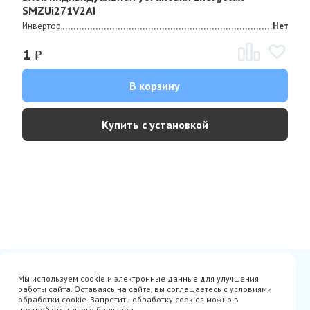
SMZUi271V2AI
Инвертор
Нет
₽
1
В корзину
Купить с установкой
Сертификаты
Вакансии
Мы используем cookie и электронные данные для улучшения
Avito
О нас
работы сайта. Оставаясь на сайте, вы соглашаетесь с условиями
Акции
Производители
обработки cookie. Запретить обработку cookies можно в
Гарантия
Доставка
настройках вашего браузера.