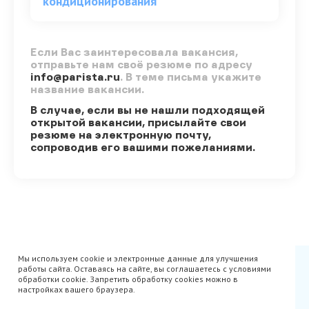
кондиционирования
Если Вас заинтересовала вакансия,
отправьте нам своё резюме по адресу
info@parista.ru
. В теме письма укажите
название вакансии.
В случае, если вы не нашли подходящей
открытой вакансии, присылайте свои
резюме на электронную почту,
сопроводив его вашими пожеланиями.
Мы используем cookie и электронные данные для улучшения
Сертификаты
Вакансии
работы сайта. Оставаясь на сайте, вы соглашаетесь с условиями
Avito
О нас
обработки cookie. Запретить обработку cookies можно в
Акции
Производители
настройках вашего браузера.
Гарантия
Доставка
Оплата
Монтаж