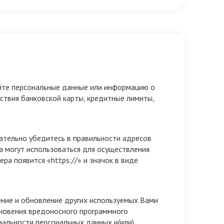
щайте персональные данные или информацию о
ействия банковской карты, кредитные лимиты,
зательно убедитесь в правильности адресов
са могут использоваться для осуществления
ра появится «https://» и значок в виде
ение и обновление других используемых Вами
кновения вредоносного программного
иальности персональных данных и(или)