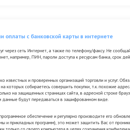
и оплаты с банковской карты в интернете
луг через сеть Интернет, а также по телефону/факсу. Не сооб
ернет, например, ПИН, пароли доступа к ресурсам банка, срок д
ко известных и проверенных организаций торговли и услуг. Обя
 на которых собираетесь совершить покупки, т.к. похожие адре
лько на защищенных страницах сайта, в адресной строке браузе
аши данные будут передаваться в зашифрованном виде.
 программное обеспечение и регулярно производите его обновл
мы и прикладных программ), это может защитить Вас от прони
ки только со своего компьютера в целях сохранения конфиденц