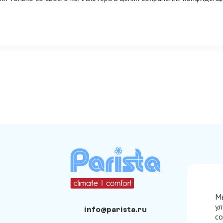
Мы
ул
info@parista.ru
со