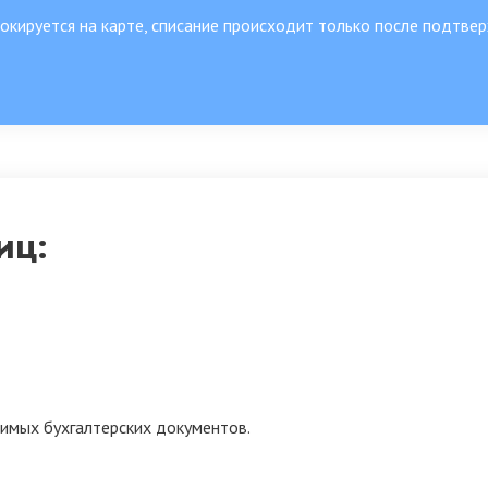
кируется на карте, списание происходит только после подтвер
иц:
димых бухгалтерских документов.