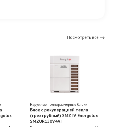
Посмотреть все
и
Наружные полноразмерные блоки
Наруж
а
Блок с рекуперацией тепла
Блок
rgolux
(трехтрубный) SMZ IV Energolux
(тре
SMZUR150V4AI
SMZU