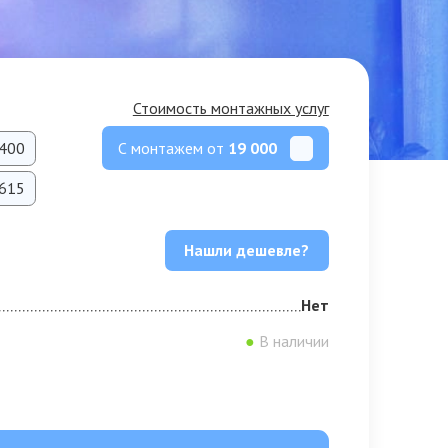
Стоимость монтажных услуг
С монтажем от
19 000
400
615
Нашли дешевле?
Нет
●
В наличии