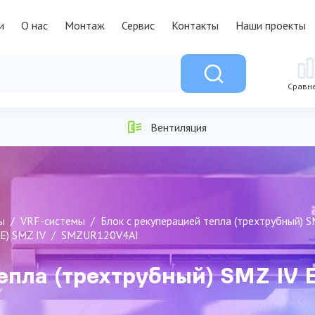
и
О нас
Монтаж
Сервис
Контакты
Наши проекты
Сравн
Вентиляция
ы
VRF-системы
Блок с рекуперацией тепла (трехтрубный)
) SMZ IV
SMZUR120V4AI
епла (трехтрубный) SMZ IV 