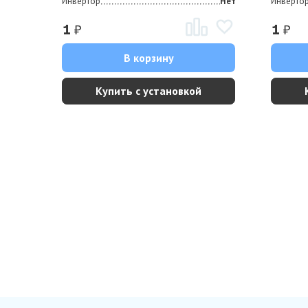
Инвертор
Нет
Инверто
₽
₽
1
1
В корзину
Купить с установкой