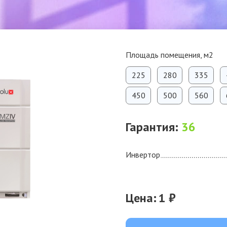
Площадь помещения, м2
225
280
335
450
500
560
Гарантия:
36
Инвертор
Цена:
1 ₽