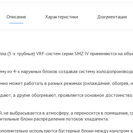
Описание
Характеристики
Документация
ла (3-х трубные) VRF-систем серии SMZ IV применяются на об
ему из 4-х наружных блоков создавая систему холодопроизвод
но может работать в разных режимах (охлаждение, обогрев, на
дают, а другие обогревают, проявляется основное достоинство 
 не выбрасывается в атмосферу, а переносится в помещения, г
ительные блоки распределения потоков хладагента.
дополнительно используются бустерные блоки между конутром х