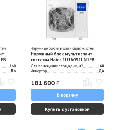
стем
Наружные блоки мульти сплит-систем
Наруж
ит-
Наружный блок мультисплит-
Нару
1FB
системы Haier 1U160S1LN1FB
сист
160
Для помещения площадью, м2
160
Для п
Да
Инвертор
Да
Инвер
₽
181 600
21
В корзину
й
Купить с установкой