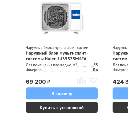
Наружные блоки мульти сплит-систем
Наружные
Наружный блок мультисплит-
Наружн
системы Haier 1U35S2SM4FA
систем
Для помещения площадью, м2
35
Для пом
Инвертор
Да
Инверто
₽
69 200
424 
В корзину
Купить с установкой