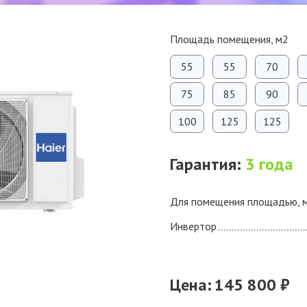
Площадь помещения, м2
55
55
70
75
85
90
100
125
125
Гарантия:
3 года
Для помещения площадью, 
Инвертор
Цена:
145 800 ₽