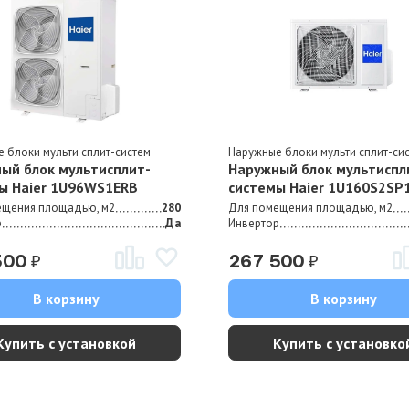
 блоки мульти сплит-систем
Наружные блоки мульти сплит-си
ый блок мультисплит-
Наружный блок мультиспл
ы Haier 1U96WS1ERB
системы Haier 1U160S2SP
ещения площадью, м2
280
Для помещения площадью, м2
р
Да
Инвертор
₽
₽
300
267 500
В корзину
В корзину
Купить с установкой
Купить с установко