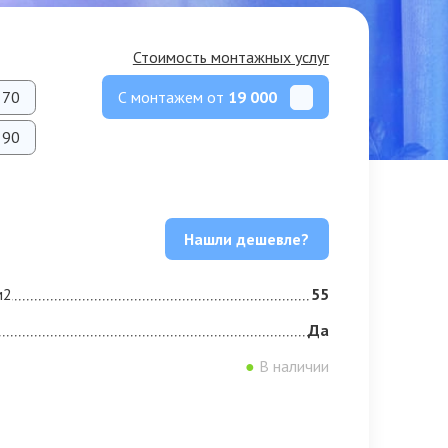
Стоимость монтажных услуг
С монтажем от
19 000
70
90
Нашли дешевле?
м2
55
Да
●
В наличии