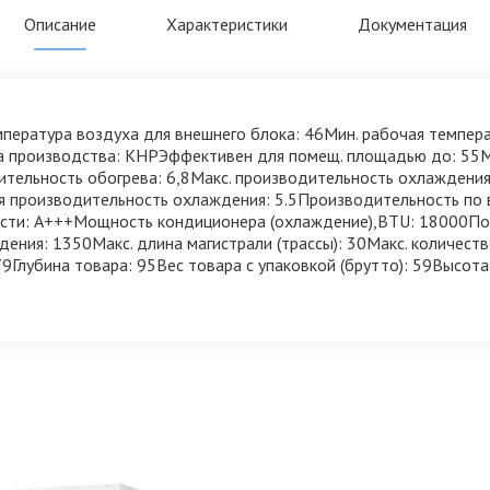
Описание
Характеристики
Документация
пература воздуха для внешнего блока: 46Мин. рабочая темпера
на производства: КНРЭффективен для помещ. площадью до: 55Ма
ительность обогрева: 6,8Макс. производительность охлаждения
я производительность охлаждения: 5.5Производительность по 
ости: A+++Мощность кондиционера (охлаждение),BTU: 18000По
ния: 1350Макс. длина магистрали (трассы): 30Макс. количеств
9Глубина товара: 95Вес товара с упаковкой (брутто): 59Высота