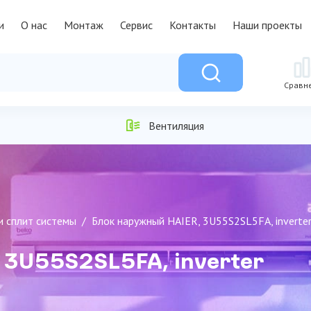
и
О нас
Монтаж
Сервис
Контакты
Наши проекты
Сравн
Вентиляция
и сплит системы
Блок наружный HAIER, 3U55S2SL5FA, inverte
 3U55S2SL5FA, inverter