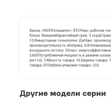
Бренд: HAIERХладагент: R32Макс. рабочая тем
блока: ВнешнийГарантийный срок: 3 годаСтра
51Инверторная технология: ДаМакс. производ
производительность обогрева: 6.8Номинальна
воздушного потока: 5Класс энергоэффективн
1660Потребляемая мощность в режиме охлажде
(нетто): 54Высота товара: 41Ширина товара: 7
товара: 83Глубина упаковки товара: 101
Другие модели серии