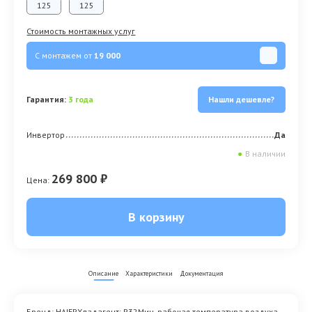
125
125
Стоимость монтажных услуг
С монтажем от
19 000
Гарантия:
3 года
Нашли дешевле?
Инвертор
Да
●
В наличии
269 800 ₽
Цена:
В корзину
Описание
Характеристики
Документация
Бренд: HAIERХладагент: R32Мин. рабочая температура воздуха