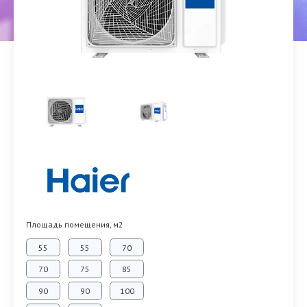
Площадь помещения, м2
55
55
70
70
75
85
90
90
100