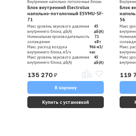
Внутренние напольно-потолочные блоки
Внутрен
Блок внутренний Electrolux
Блок в
напольно-потолочный ESVMU-SF-
наполь
71
56
Макс уровень звукового давления
45
Макс уро
внутреннего блока, дБ(А)
дБ(А)
внутренн
Номинальная производительность
7.1
Номинал
охлаждения
кВт
охлажде
Макс. расход воздуха
966 м3/
Макс. ра
внутреннего блока, м3/ч
час
внутренн
Макс уровень звукового давления
45
Макс уро
внутреннего блока, дБ(А)
дБ(А)
внутренн
₽
135 270
119 
В корзину
Купить с установкой