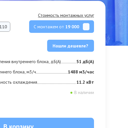
Стоимость монтажных услуг
С монтажем от
19 000
110
Нашли дешевле?
ения внутреннего блока, дБ(А)
51 дБ(А)
еннего блока, м3/ч
1488 м3/час
ьность охлаждения
11.2 кВт
●
В наличии
В корзину