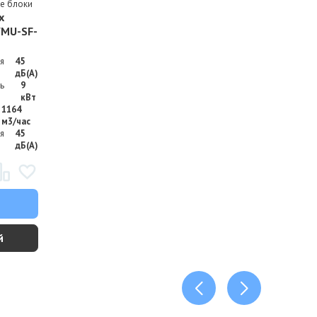
е блоки
x
VMU-SF-
я
45
дБ(А)
ь
9
кВт
1164
м3/час
я
45
дБ(А)
й