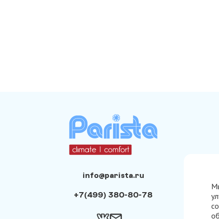
info@parista.ru
Мы
+7(499) 380-80-78
ул
со
об