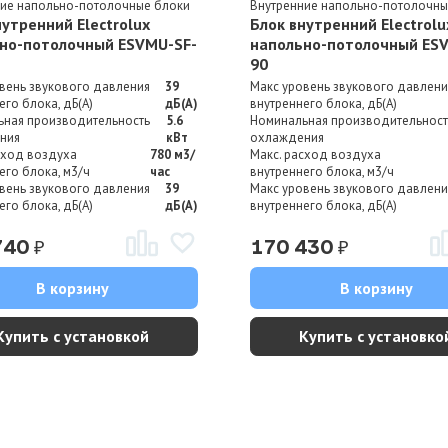
ние напольно-потолочные блоки
Внутренние напольно-потолочны
нутренний Electrolux
Блок внутренний Electrolu
но-потолочный ESVMU-SF-
напольно-потолочный ES
90
вень звукового давления
39
Макс уровень звукового давлени
его блока, дБ(А)
дБ(А)
внутреннего блока, дБ(А)
ьная производительность
5.6
Номинальная производительност
ния
кВт
охлаждения
сход воздуха
780 м3/
Макс. расход воздуха
его блока, м3/ч
час
внутреннего блока, м3/ч
вень звукового давления
39
Макс уровень звукового давлени
его блока, дБ(А)
дБ(А)
внутреннего блока, дБ(А)
₽
₽
740
170 430
В корзину
В корзину
Купить с установкой
Купить с установко