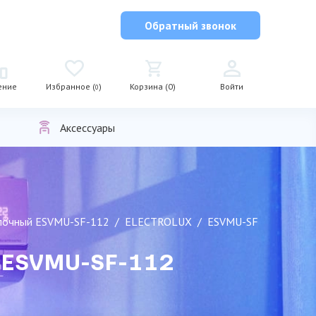
Обратный звонок
ение
Избранное (
)
Корзина (0)
Войти
0
Аксессуары
олочный ESVMU-SF-112
ELECTROLUX
ESVMU-SF
й ESVMU-SF-112