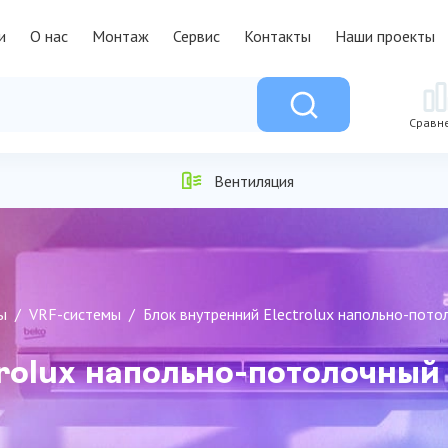
и
О нас
Монтаж
Сервис
Контакты
Наши проекты
Сравн
Вентиляция
ы
VRF-системы
Блок внутренний Electrolux напольно-пот
trolux напольно-потолочны