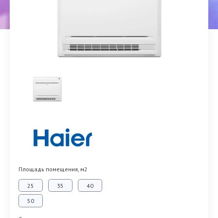
Площадь помещения, м2
25
35
40
50