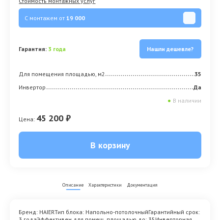
Стоимость монтажных услуг
С монтажем от
19 000
Гарантия:
3 года
Нашли дешевле?
Для помещения площадью, м2
35
Инвертор
Да
●
В наличии
45 200 ₽
Цена:
В корзину
Описание
Характеристики
Документация
Бренд: HAIERТип блока: Напольно-потолочныйГарантийный срок:
3 годаЭффективен для помещ. площадью до: 35Инверторная