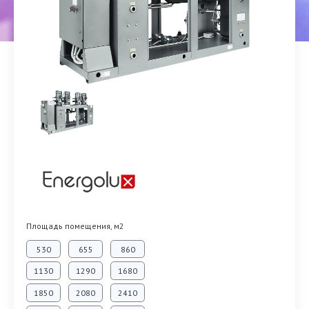
Площадь помещения, м2
530
655
860
1130
1290
1680
1850
2080
2410