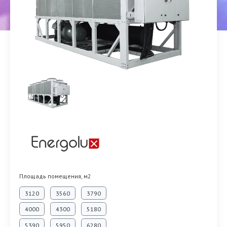
Площадь помещения, м2
3120
3560
3790
4000
4300
5180
5390
5950
6280