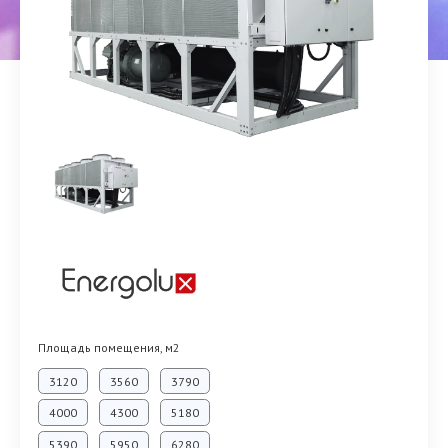
Площадь помещения, м2
3120
3560
3790
4000
4300
5180
5390
5950
6280