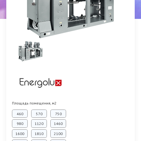
Площадь помещения, м2
460
570
750
980
1120
1460
1600
1810
2100