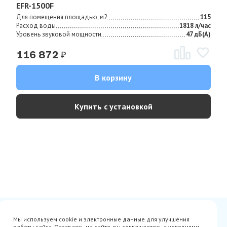
EFR-1500F
Для помещения площадью, м2
115
Расход воды
1818 л/час
Уровень звуковой мощности
47 дБ(А)
₽
116 872
В корзину
Купить с установкой
Сертификаты
Вакансии
Мы используем cookie и электронные данные для улучшения
Avito
О нас
работы сайта. Оставаясь на сайте, вы соглашаетесь с условиями