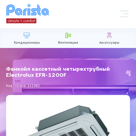
Кондиционеры
Вентиляция
Аксессуары
Фанкойл кассетный четырехтрубный
Electrolux EFR-1200F
Код товара: 111982