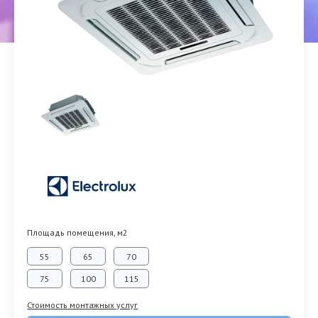
Площадь помещения, м2
55
65
70
75
100
115
Стоимость монтажных услуг