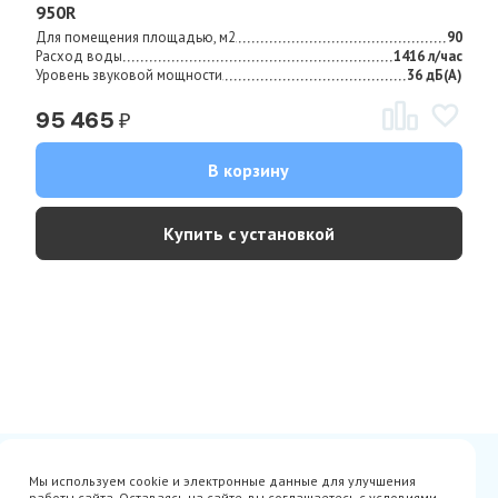
950R
Для помещения площадью, м2
90
Расход воды
1416 л/час
Уровень звуковой мощности
36 дБ(А)
₽
95 465
В корзину
Купить с установкой
Сертификаты
Вакансии
Мы используем cookie и электронные данные для улучшения
Avito
О нас
работы сайта. Оставаясь на сайте, вы соглашаетесь с условиями