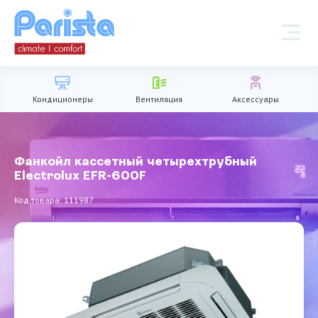
Кондиционеры
Вентиляция
Аксессуары
Фанкойл кассетный четырехтрубный
Electrolux EFR-600F
Код товара: 111987