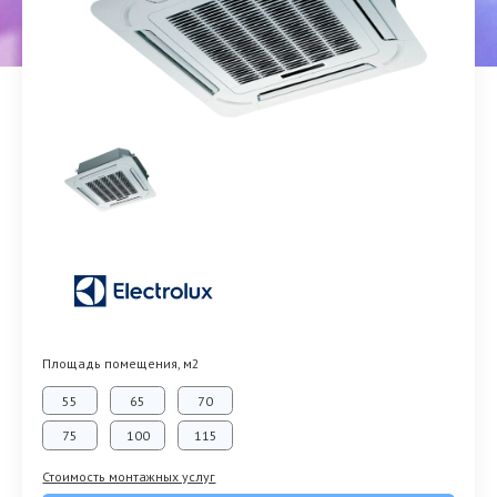
Площадь помещения, м2
55
65
70
75
100
115
Стоимость монтажных услуг