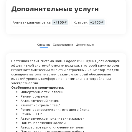
Дополнительные услуги
Антивандальная сетка
+4100 ₽
Козырек
+1400 ₽
Описание
Характеристики
Документация
Настенная сплит-система Ballu Lagoon BSDI-09HN1_22Y оснащен
эффективной системой очистки воздуха, в которой важную роль
играет каталитический фильтр и встроенный ионизатор. Модель
оснащена автоматическим режимом, который обеспечивает
высокий уровень комфорта при оптимальном потреблении
электроэнергии.
Особенности и преимущества:
Инверторные технологии
Режим осушения
Автоматический режим
Климат контроль "I feel"
Режим размораживания внешнего блока
Режим SLEEP
Автоматическое покачивание жалюзи
Память положения жалюзи
Авторестарт при отключении питания
Память заданных параметров работы