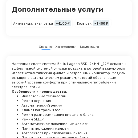
Дополнительные услуги
Антивандальная сетка
+4100 ₽
Козырек
+1400 ₽
Описание
Характеристики
Документация
Настенная сплит-система Ballu Lagoon BSDI-24HN1_22Y оснащен
эффективной системой очистки воздуха, в которой важную роль
играет каталитический фильтр и встроенный ионизатор. Модель
оснащена автоматическим режимом, который обеспечивает
высокий уровень комфорта при оптимальном потреблении
электроэнергии.
Особенности и преимущества:
Инверторные технологии
Режим осушения
Автоматический режим
Климат контроль "I feel"
Режим размораживания внешнего блока
Режим SLEEP
Автоматическое покачивание жалюзи
Память положения жалюзи
Авторестарт при отключении питания
Память заданных параметров работы