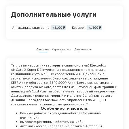
Дополнительные услуги
Антивандальная сетка
+4100 ₽
Козырек
+1400 ₽
Описание
Характеристики
Документация
Тепловые насосы (инверторные сплит-системы) Electrolux
Air Gate 2 Super DC Inverter - инновационные технологии в
комбинации с утонченным современным ART дизайном в
зеркальном исполнении. Энергоэффективные охлаждение
SEER A++ и обогрев до -25°С SCOP A+++. Комплексная система
очистки воздуха Air Gate, состоящая из 6 ступеней фильтрации с
ионизацией Cold Plasma обеспечивает здоровый микроклимат.
Два цветовых решения: черный и молочно-белый для вашего
дизайна. Благодаря возможности управления по Wi-Fi, Вы
создаете климат в своем доме дистанционно*.
Особенности модели:
Режимы работы: охлаждение/обогрев/осушение/
вентиляция
Высокоэффективный обогрев до -25°С
Автоматическое направление потока в 4 стороны