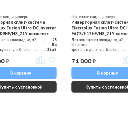
ые кондиционеры
Настенные кондиционеры
орная сплит-система
Инверторная сплит-систе
lux Fusion Ultra DC Inverter
Electrolux Fusion Ultra DC 
-09HF/N8_21Y комплект
EACS/I-12HF/N8_21Y комп
ещения площадью, м2
25
Для помещения площадью, м2
р
Да
Инвертор
шума внутр. блока
25 дБ
Уровень шума внутр. блока
₽
₽
00
71 000
В корзину
В корзину
Купить с установкой
Купить с установко