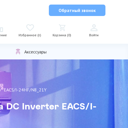
Обратный звонок
ение
Избранное (
)
Корзина (0)
Войти
0
Аксессуары
EACS/I-24HF/N8_21Y
a DC Inverter EACS/I-