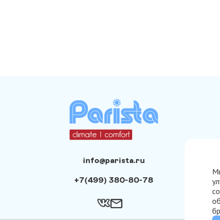
info@parista.ru
Мы
+7(499) 380-80-78
ул
со
об
бр