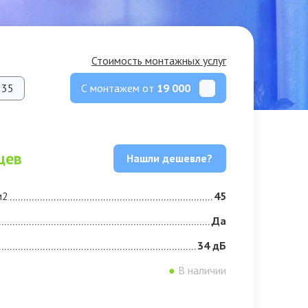
Стоимость монтажных услуг
С монтажем от
19 000
35
цев
Нашли дешевле?
м2
45
Да
34 дБ
●
В наличии