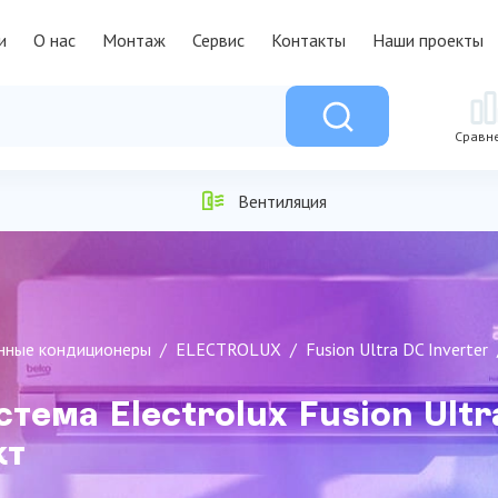
и
О нас
Монтаж
Сервис
Контакты
Наши проекты
Сравн
Вентиляция
нные кондиционеры
ELECTROLUX
Fusion Ultra DC Inverter
ема Electrolux Fusion Ultr
кт