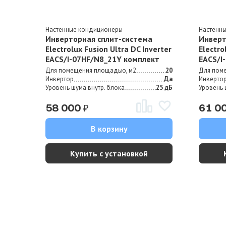
Настенные кондиционеры
Настенн
Инверторная сплит-система
Инверт
Electrolux Fusion Ultra DC Inverter
Electro
EACS/I-07HF/N8_21Y комплект
EACS/I
Для помещения площадью, м2
20
Для пом
Инвертор
Да
Инверто
Уровень шума внутр. блока
25 дБ
Уровень 
₽
58 000
61 0
В корзину
Купить с установкой