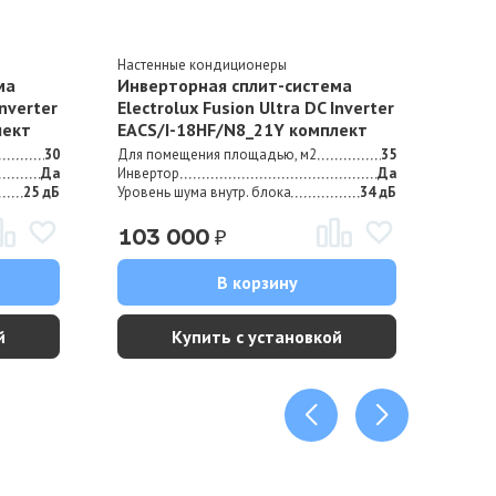
Настенные кондиционеры
Насте
ма
Инверторная сплит-система
Инве
Inverter
Electrolux Fusion Ultra DC Inverter
Elect
лект
EACS/I-18HF/N8_21Y комплект
EACS
30
Для помещения площадью, м2
35
Для п
Да
Инвертор
Да
Инвер
25 дБ
Уровень шума внутр. блока
34 дБ
Урове
₽
103 000
10
В корзину
й
Купить с установкой