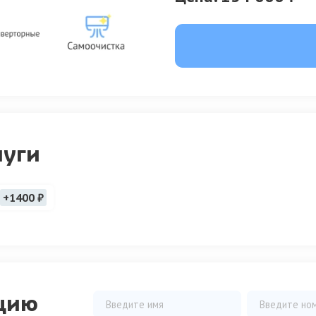
луги
+1400 ₽
цию