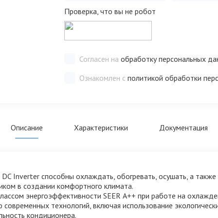
Проверка, что вы не робот
Согласен на
обработку персональных да
Ознакомлен с
политикой обработки пер
Описание
Характеристики
Документация
 DC Inverter способны охлаждать, обогревать, осушать, а такж
иком в создании комфортного климата.
 классом энергоэффективности SEER А++ при работе на охлажде
ю современных технологий, включая использование экологичес
льность кондиционера.