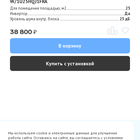
W/1U25HQJ1FRA
Для помещения площадью, м2
25
Инвертор
Да
Уровень шума внутр. блока
23 дБ
₽
38 800
В корзину
Купить с установкой
Сертификаты
Вакансии
Мы используем cookie и электронные данные для улучшения
Avito
О нас
работы сайта. Оставаясь на сайте, вы соглашаетесь с условиями
Акции
Производители