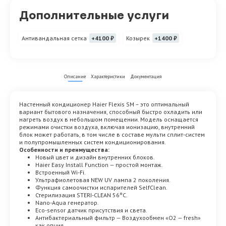
Дополнительные услуги
Антивандальная сетка
+4100 ₽
Козырек
+1400 ₽
Описание
Характеристики
Документация
Настенный кондиционер Haier Flexis SM – это оптимальный
вариант бытового назначения, способный быстро охладить или
нагреть воздух в небольшом помещении. Модель оснащается
режимами очистки воздуха, включая ионизацию, внутренний
блок может работать, в том числе в составе мульти сплит-систем
и полупромышленных систем кондиционирования.
Особенности и преимущества:
Новый цвет и дизайн внутренних блоков.
Haier Easy Install Function — простой монтаж.
Встроенный Wi-Fi.
Ультрафиолетовая NEW UV лампа 2 поколения.
Функция самоочистки испарителей SelfClean.
Стерилизация STERI-CLEAN 56°C.
Nano-Aqua генератор.
Eco-sensor датчик присутствия и света.
Антибактериальный фильтр — Воздухообмен «О2 — fresh»
как опция.