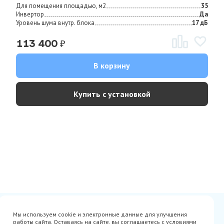
Для помещения площадью, м2
35
Инвертор
Да
Уровень шума внутр. блока
17 дБ
₽
113 400
В корзину
Купить с установкой
Сертификаты
Вакансии
Мы используем cookie и электронные данные для улучшения
Avito
О нас
работы сайта. Оставаясь на сайте, вы соглашаетесь с условиями
Акции
Производители