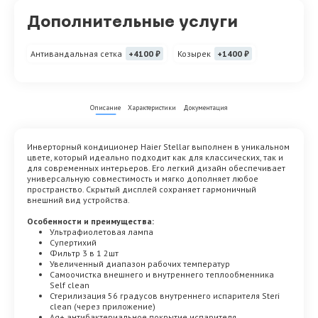
Дополнительные услуги
Антивандальная сетка
+4100 ₽
Козырек
+1400 ₽
Описание
Характеристики
Документация
Инверторный кондиционер Haier Stellar выполнен в уникальном
цвете, который идеально подходит как для классических, так и
для современных интерьеров. Его легкий дизайн обеспечивает
универсальную совместимость и мягко дополняет любое
пространство. Скрытый дисплей сохраняет гармоничный
внешний вид устройства.
Особенности и преимущества:
Ультрафиолетовая лампа
Супертихий
Фильтр 3 в 1 2шт
Увеличенный диапазон рабочих температур
Самоочистка внешнего и внутреннего теплообменника
Self clean
Стерилизация 56 градусов внутреннего испарителя Steri
clean (через приложение)
Ag+ антибактериальное покрытие испарителя