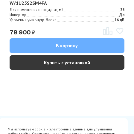
W/1U25S2SM4FA
Для помещения площадью, м2
25
Инвертор
Да
Уровень шума внутр. блока
16 дБ
₽
78 900
В корзину
Купить с установкой
Сертификаты
Вакансии
Мы используем cookie и электронные данные для улучшения
Avito
О нас
работы сайта. Оставаясь на сайте, вы соглашаетесь с условиями