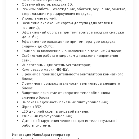
Объемный поток воздуха 3D;
Режимы работы – охлаждение, обогрев, осушение, очистка,
стерилизация и рециркуляция воздуха;
Управление по wi-fi;
Возможно включение картой доступа (для отелей и
гостиниц);
Эффективный обогрев при температуре воздуха снаружи
до -20°С;
Эффективное охлаждение при температуре воздуха
снаружи до -20°С;
Таймер на включение и выключение в течение 24 часов;
Стабильная работа в широком диапазоне напряжения
сети;
Инверторный двигатель вентиляторов;
Компрессор марки HIGHLY;
5 режимов производительности вентилятора комнатного
блока;
7 режимов производительности вентилятора внешнего
блока;
Защитное покрытие от коррозии теплообменника
уличного блока;
Высокая надежность печатных плат управления;
Фреон R32;
LED дисплей скрыт в лицевой панели;
Стильный пульт управления;
Датчик обнаружения человека для интеллектуальной
работы системы.
Ионизация NanoAqua генератор