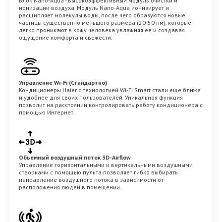
Блок Nano-Aqua - высокоэффективный модуль очистки и
ионизации воздуха. Модуль Nano-Aqua ионизирует и
расщипляет молекулы воды, после чего образуются новые
частицы существенно меньшего размера (20-50 нм), которые
легко проникают в кожу человека увлажняя ее и создавая
ощущение комфорта и свежести.
Управление Wi-Fi (Стандартно)
Кондиционеры Haier с технологией Wi-Fi Smart стали еще ближе
и удобнее для своих пользователей. Уникальная функция
позволит на расстоянии контролировать работу кондиционера с
помощью Интернет.
Объемный воздушный поток 3D-Airflow
Управление горизонтальными и вертикальными воздушными
створками с помощью пульта позволяет гибко выбирать
направление воздушного потока в зависимости от
расположения людей в помещении.