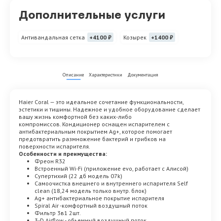
Дополнительные услуги
Антивандальная сетка
+4100 ₽
Козырек
+1400 ₽
Описание
Характеристики
Документация
Haier Coral — это идеальное сочетание функциональности,
эстетики и тишины. Надежное и удобное оборудование сделает
вашу жизнь комфортной без каких-либо
компромиссов. Кондиционер оснащен испарителем с
антибактериальным покрытием Ag+, которое помогает
предотвратить размножение бактерий и грибков на
поверхности испарителя.
Особенности и преимущества:
Фреон R32
Встроенный Wi-Fi (приложение evo, работает с Алисой)
Супертихий (22 дб модель 07k)
Самоочистка внешнего и внутреннего испарителя Self
clean (18,24 модель только внутр. блок)
Ag+ антибактериальное покрытие испарителя
Spiral Air -комфортный воздушный поток
Фильтр 3в1 2шт.
3-D Airflow - обьемный воздушный поток