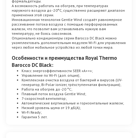
формальдегиды.
А возможность работать на обогрев, при температурах
наружного воздуха до -20°С, существенно расширяют диапазон
применения этой серии.
Инновационная технология Gentle Wind создаёт равномерное
рассеивание потока воздуха с помощью перфорированных
жалюзи, что позволит вам устанавливать нужную вам
температуру, не боясь сквозняков.
Опционально кондиционеры серии Barocco DC Black можно
укомплектовать дополнительным модулем Wi-Fi для управления
через любое мобильное устройство из любой точки мира.
Особенности и преимущества
Royal Thermo
Barocco DC Black
:
Класс энергоэффективности SEER «A++»;
Управление по Wi-Fi (доп. опция);
Комплексная очистка воздуха от бактерий и вирусов (UV-
генератор, Bi-Polar ionizer, трёхступенчатая фильтрация);
Работа на обогрев до -20 °С;
Плавный поток воздуха Gentle Wind;
7-скоростной вентилятор;
Автоматические вертикальные и горизонтальные жалюзи;
Низкий уровень шума от 19 дБ(А);
Wi-Fi Ready;
Гарантия 5 лет.