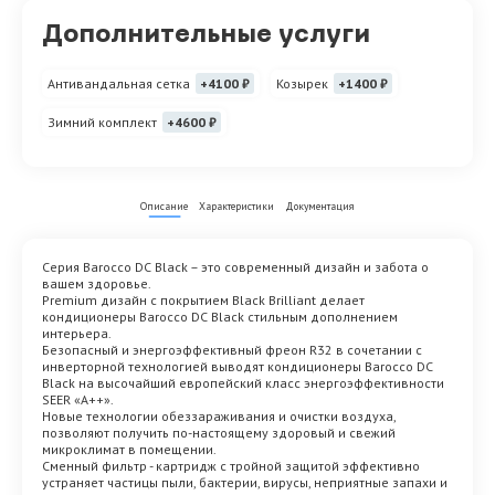
Дополнительные услуги
Антивандальная сетка
+4100 ₽
Козырек
+1400 ₽
Зимний комплект
+4600 ₽
Описание
Характеристики
Документация
Серия Barocco DC Black – это современный дизайн и забота о
вашем здоровье.
Premium дизайн с покрытием Black Brilliant делает
кондиционеры Barocco DC Black стильным дополнением
интерьера.
Безопасный и энергоэффективный фреон R32 в сочетании с
инверторной технологией выводят кондиционеры Barocco DC
Black на высочайший европейский класс энергоэффективности
SEER «A++».
Новые технологии обеззараживания и очистки воздуха,
позволяют получить по-настоящему здоровый и свежий
микроклимат в помещении.
Сменный фильтр - картридж с тройной защитой эффективно
устраняет частицы пыли, бактерии, вирусы, неприятные запахи и