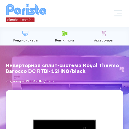
Кондиционеры
Вентиляция
Аксессуары
Инверторная сплит-система Royal Thermo
Barocco DC RTBI-12HN8/black
Код товара: RTBI-12HN8/black