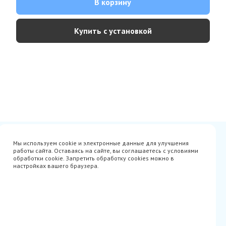
В корзину
Купить с установкой
Сертификаты
Вакансии
Мы используем cookie и электронные данные для улучшения
Avito
О нас
работы сайта. Оставаясь на сайте, вы соглашаетесь с условиями
Акции
Производители
обработки cookie. Запретить обработку cookies можно в
Гарантия
Доставка
настройках вашего браузера.
Оплата
Монтаж
Наши проекты
Контакты
info@parista.ru
+7(499) 380-80-78