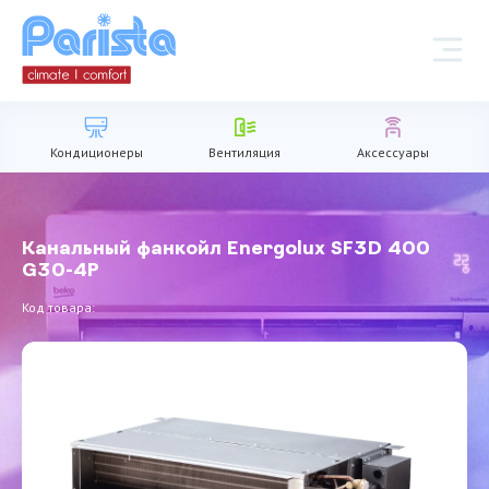
Кондиционеры
Вентиляция
Аксессуары
Канальный фанкойл Energolux SF3D 400
G30-4P
Код товара: