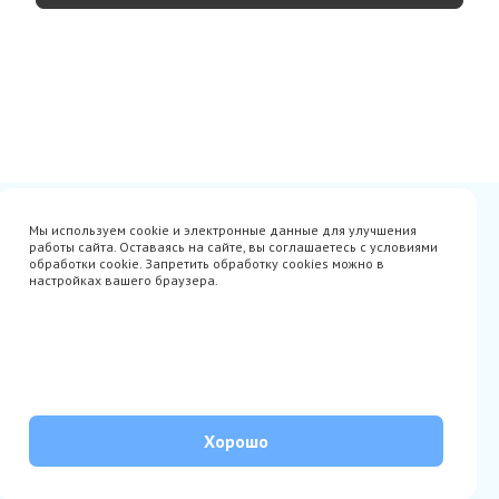
Сертификаты
Вакансии
Мы используем cookie и электронные данные для улучшения
Avito
О нас
работы сайта. Оставаясь на сайте, вы соглашаетесь с условиями
Акции
Производители
обработки cookie. Запретить обработку cookies можно в
Гарантия
Доставка
настройках вашего браузера.
Оплата
Монтаж
Наши проекты
Контакты
info@parista.ru
+7(499) 380-80-78
© Parista 2026. Все права защищены
Хорошо
Политика обработки персональных данных
Согласие на обработку персональных данных