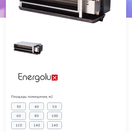
Площадь помещения, м2
30
40
50
60
80
100
120
140
140