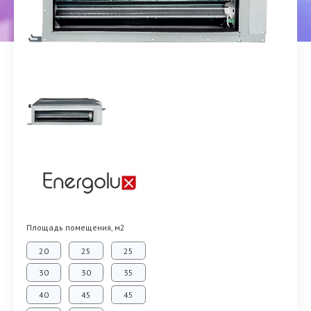
Площадь помещения, м2
20
25
25
30
30
35
40
45
45