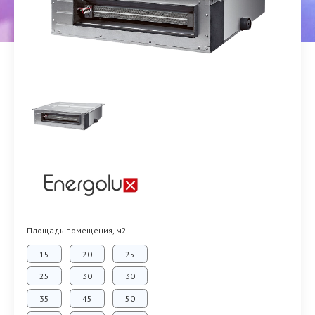
Площадь помещения, м2
15
20
25
25
30
30
35
45
50