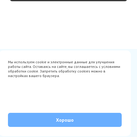
Сертификаты
Вакансии
Мы используем cookie и электронные данные для улучшения
Avito
О нас
работы сайта. Оставаясь на сайте, вы соглашаетесь с условиями
Акции
Производители
обработки cookie. Запретить обработку cookies можно в
Гарантия
Доставка
настройках вашего браузера.
Оплата
Монтаж
Наши проекты
Контакты
info@parista.ru
+7(499) 380-80-78
© Parista 2026. Все права защищены
Хорошо
Политика обработки персональных данных
Согласие на обработку персональных данных