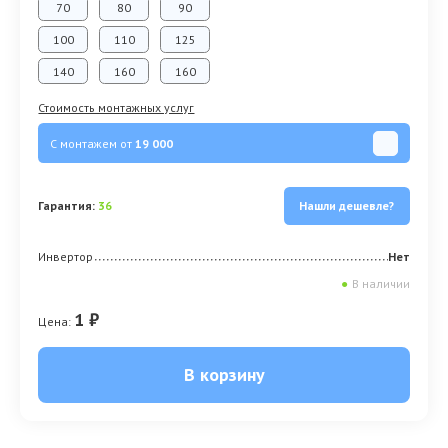
70
80
90
100
110
125
140
160
160
Стоимость монтажных услуг
С монтажем от
19 000
Гарантия:
36
Нашли дешевле?
Инвертор
Нет
●
В наличии
1 ₽
Цена:
В корзину