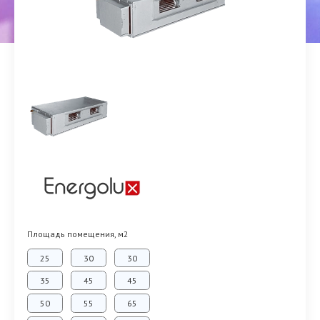
Площадь помещения, м2
25
30
30
35
45
45
50
55
65