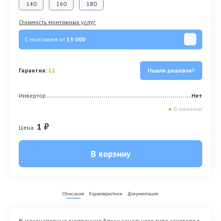
140
160
180
Стоимость монтажных услуг
С монтажем от
19 000
Гарантия:
12
Нашли дешевле?
Инвертор
Нет
●
В наличии
1 ₽
Цена:
В корзину
Описание
Характеристики
Документация
Высоконапорные внутренние блоки канального типа сочетают в