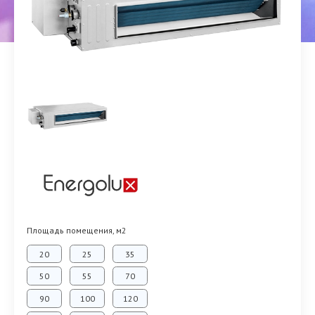
Площадь помещения, м2
20
25
35
50
55
70
90
100
120