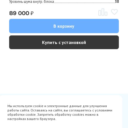
Уровень шума внутр. блока
38
₽
89 000
В корзину
Купить с установкой
Сертификаты
Вакансии
Мы используем cookie и электронные данные для улучшения
Avito
О нас
работы сайта. Оставаясь на сайте, вы соглашаетесь с условиями
Акции
Производители
обработки cookie. Запретить обработку cookies можно в
Гарантия
Доставка
настройках вашего браузера.
Оплата
Монтаж
Наши проекты
Контакты
info@parista.ru