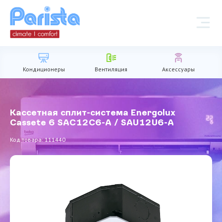
Кондиционеры
Вентиляция
Аксессуары
Кассетная сплит-система Energolux
Cassete 6 SAС12С6-A / SAU12U6-A
Код товара: 111440