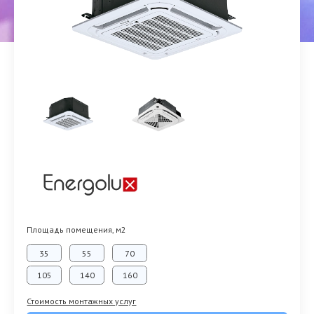
Площадь помещения, м2
35
55
70
105
140
160
Стоимость монтажных услуг