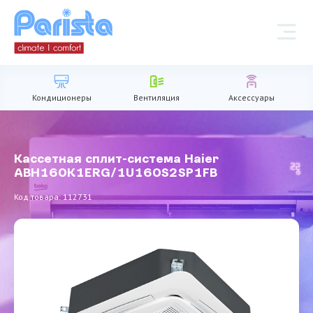
Кондиционеры
Вентиляция
Аксессуары
Кассетная сплит-система Haier
ABH160K1ERG/1U160S2SP1FB
Код товара: 112731