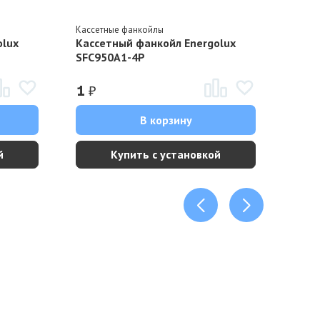
Кассетные фанкойлы
Кассе
olux
Кассетный фанкойл Energolux
Касс
SFC950A1-4P
SFC8
₽
₽
1
1
В корзину
й
Купить с установкой