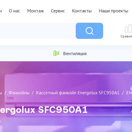
и
О нас
Монтаж
Сервис
Контакты
Наши проекты
Сравн
Вентиляция
ы
Фанкойлы
Кассетный фанкойл Energolux SFC950A1
EN
nergolux SFC950A1