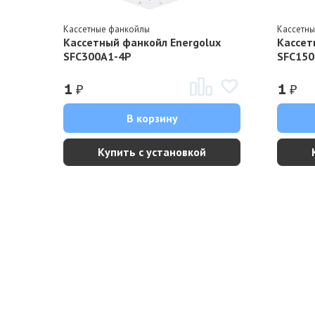
Кассетные фанкойлы
Кассетн
Кассетный фанкойл Energolux
Кассет
SFC300A1-4P
SFC150
₽
₽
1
1
В корзину
Купить с установкой