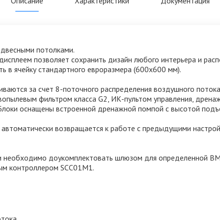
Описание
Характеристики
Документация
одвесными потолками.
исплеем позволяет сохранить дизайн любого интерьера и рас
ть в ячейку стандартного евроразмера (600х600 мм).
иваются за счет 8-поточного распределения воздушного потока
вопылевым фильтром класса G2, ИК-пультом управления, дрен
 Блоки оснащены встроенной дренажной помпой с высотой под
йл автоматически возвращается к работе с предыдущими настро
и необходимо доукомплектовать шлюзом для определенной BMS
ным контроллером SCC01M1.
отока