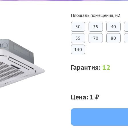
Площадь помещения, м2
30
35
40
55
70
80
130
Гарантия:
12
Цена:
1 ₽