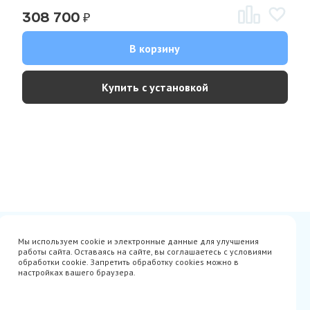
₽
308 700
В корзину
Купить с установкой
Сертификаты
Вакансии
Мы используем cookie и электронные данные для улучшения
Avito
О нас
работы сайта. Оставаясь на сайте, вы соглашаетесь с условиями
Акции
Производители
обработки cookie. Запретить обработку cookies можно в
Гарантия
Доставка
настройках вашего браузера.
Оплата
Монтаж
Наши проекты
Контакты
info@parista.ru