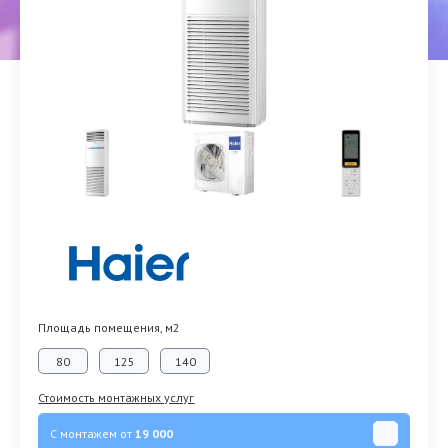
Площадь помещения, м2
80
125
140
Стоимость монтажных услуг
С монтажем от
19 000