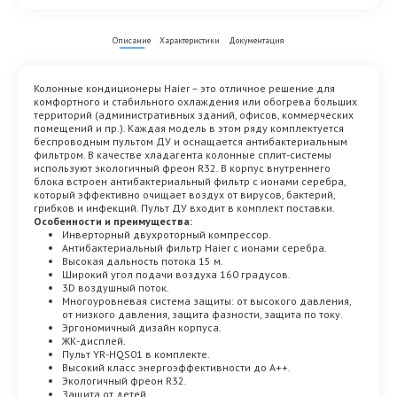
Описание
Характеристики
Документация
Колонные кондиционеры Haier – это отличное решение для
комфортного и стабильного охлаждения или обогрева больших
территорий (административных зданий, офисов, коммерческих
помещений и пр.). Каждая модель в этом ряду комплектуется
беспроводным пультом ДУ и оснащается антибактериальным
фильтром. В качестве хладагента колонные сплит-системы
используют экологичный фреон R32. В корпус внутреннего
блока встроен антибактериальный фильтр с ионами серебра,
который эффективно очищает воздух от вирусов, бактерий,
грибков и инфекций. Пульт ДУ входит в комплект поставки.
Особенности и преимущества:
Инверторный двухроторный компрессор.
Антибактериальный фильтр Haier с ионами серебра.
Высокая дальность потока 15 м.
Широкий угол подачи воздуха 160 градусов.
3D воздушный поток.
Многоуровневая система защиты: от высокого давления,
от низкого давления, защита фазности, защита по току.
Эргономичный дизайн корпуса.
ЖК-дисплей.
Пульт YR-HQS01 в комплекте.
Высокий класс энергоэффективности до А++.
Экологичный фреон R32.
Защита от детей.