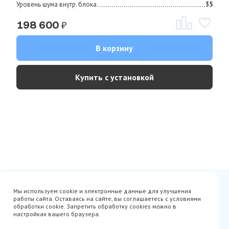
Уровень шума внутр. блока
35
₽
198 600
В корзину
Купить с установкой
Сертификаты
Вакансии
Мы используем cookie и электронные данные для улучшения
Avito
О нас
работы сайта. Оставаясь на сайте, вы соглашаетесь с условиями
Акции
Производители
обработки cookie. Запретить обработку cookies можно в
Гарантия
Доставка
настройках вашего браузера.
Оплата
Монтаж
Наши проекты
Контакты