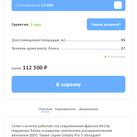
С монтажем от
19 000
Гарантия:
3 года
Нашли дешевле?
Для помещения площадью, м2
55
Уровень шума внутр. блока
27
●
В наличии
112 500 ₽
Цена:
В корзину
Описание
Характеристики
Документация
Cплит-система работает на современном фреоне R410a.
Наружные блоки оснащены электронно-расширительным
вентилем (EEV). Также серия Unitary Pro 3 обладает