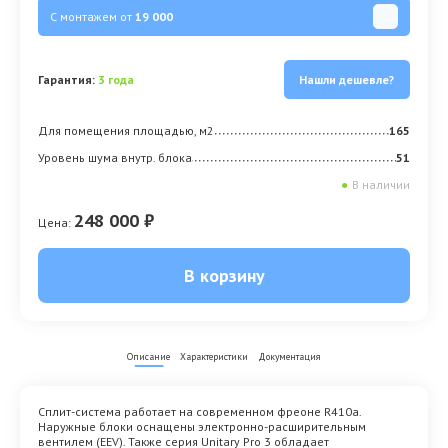
С монтажем от
19 000
Гарантия:
3 года
Нашли дешевле?
Для помещения площадью, м2
165
Уровень шума внутр. блока
51
●
В наличии
248 000 ₽
Цена:
В корзину
Описание
Характеристики
Документация
Cплит-система работает на современном фреоне R410a.
Наружные блоки оснащены электронно-расширительным
вентилем (EEV). Также серия Unitary Pro 3 обладает