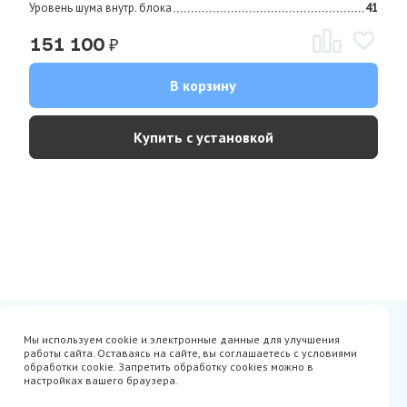
Уровень шума внутр. блока
41
₽
151 100
В корзину
Купить с установкой
Сертификаты
Вакансии
Мы используем cookie и электронные данные для улучшения
Avito
О нас
работы сайта. Оставаясь на сайте, вы соглашаетесь с условиями
Акции
Производители
обработки cookie. Запретить обработку cookies можно в
Гарантия
Доставка
настройках вашего браузера.
Оплата
Монтаж
Наши проекты
Контакты