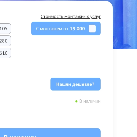
Стоимость монтажных услуг
С монтажем от
19 000
105
280
610
Нашли дешевле?
●
В наличии