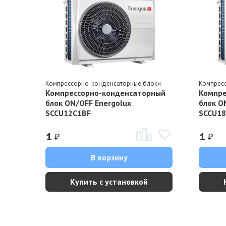
Компрессорно-конденсаторные блоки
Компрес
Компрессорно-конденсаторный
Компре
блок ON/OFF Energolux
блок O
SCCU12C1BF
SCCU1
₽
₽
1
1
В корзину
Купить с установкой