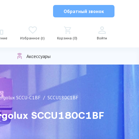
Обратный звонок
ение
Избранное (
)
Корзина (0)
Войти
0
Аксессуары
ergolux SCCU-C1BF
SCCU180C1BF
rgolux SCCU180C1BF