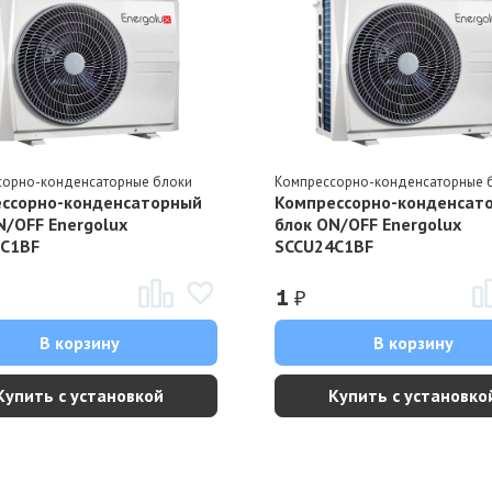
сорно-конденсаторные блоки
Компрессорно-конденсаторные 
ссорно-конденсаторный
Компрессорно-конденсат
N/OFF Energolux
блок ON/OFF Energolux
8C1BF
SCCU24C1BF
₽
1
В корзину
В корзину
Купить с установкой
Купить с установко