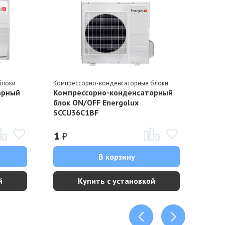
блоки
Компрессорно-конденсаторные блоки
Компр
орный
Компрессорно-конденсаторный
Комп
блок ON/OFF Energolux
блок
SCCU36C1BF
SCCU
₽
₽
1
1
В корзину
й
Купить с установкой