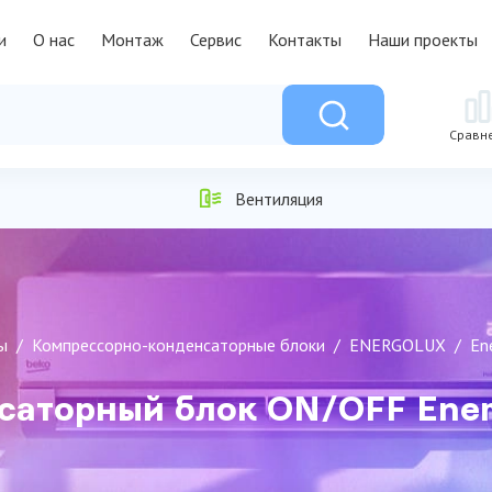
и
О нас
Монтаж
Сервис
Контакты
Наши проекты
Сравн
Вентиляция
ы
Компрессорно-конденсаторные блоки
ENERGOLUX
En
саторный блок ON/OFF Ene