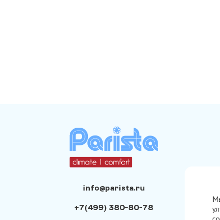
info@parista.ru
Мы
+7(499) 380-80-78
ул
со