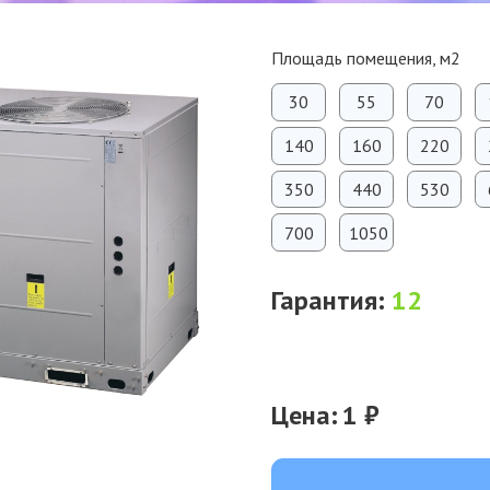
Площадь помещения, м2
30
55
70
140
160
220
350
440
530
700
1050
Гарантия:
12
Цена:
1 ₽