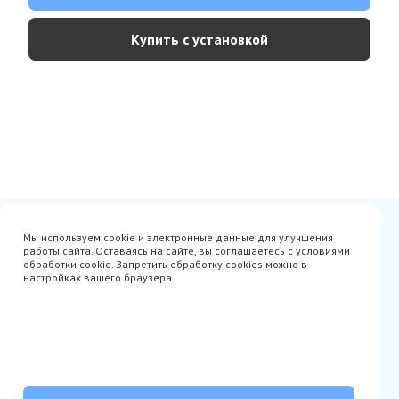
Купить с установкой
Сертификаты
Вакансии
Мы используем cookie и электронные данные для улучшения
Avito
О нас
работы сайта. Оставаясь на сайте, вы соглашаетесь с условиями
Акции
Производители
обработки cookie. Запретить обработку cookies можно в
Гарантия
Доставка
настройках вашего браузера.
Оплата
Монтаж
Наши проекты
Контакты
info@parista.ru
+7(499) 380-80-78
© Parista 2026. Все права защищены