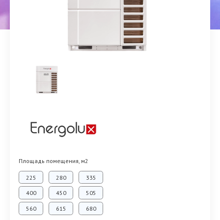
Площадь помещения, м2
225
280
335
400
450
505
560
615
680