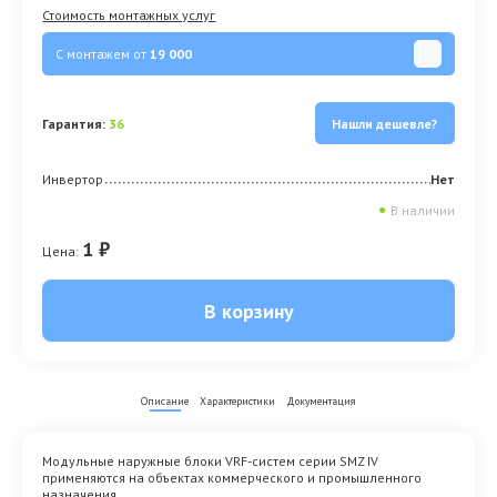
Стоимость монтажных услуг
С монтажем от
19 000
Гарантия:
36
Нашли дешевле?
Инвертор
Нет
●
В наличии
1 ₽
Цена:
В корзину
Описание
Характеристики
Документация
Модульные наружные блоки VRF-систем серии SMZ IV
применяются на объектах коммерческого и промышленного
назначения.