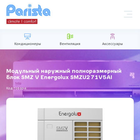
Кондиционеры
Вентиляция
Аксессуары
Модульный наружный полноразмерный
блок SMZ V Energolux SMZU271V5AI
Код товара: