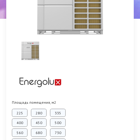
Площадь помещения, м2
225
280
335
400
450
500
560
680
730