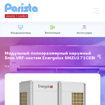
Кондиционеры
Вентиляция
Аксессуары
Модульный полноразмерный наружный
блок VRF-систем Energolux SMZU271CEBI
Код товара: