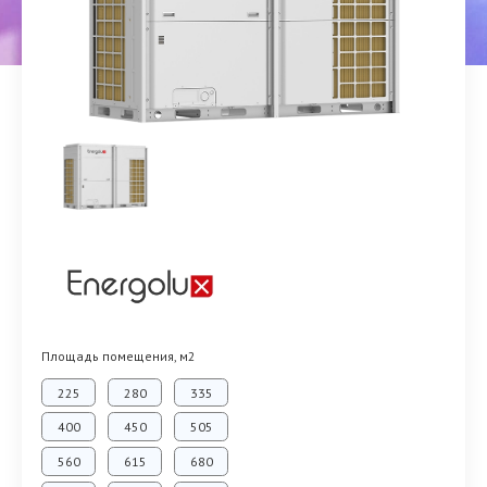
Площадь помещения, м2
225
280
335
400
450
505
560
615
680