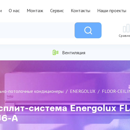
и
О нас
Монтаж
Сервис
Контакты
Наши проекты
Сравн
Вентиляция
ьно-потолочные кондиционеры
ENERGOLUX
FLOOR-CEILIN
сплит-система Energolux F
U6-A