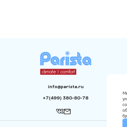
info@parista.ru
Мы
+7(499) 380-80-78
ул
со
об
бр