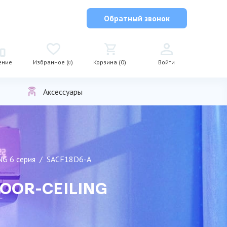
Обратный звонок
ение
Избранное (
)
Корзина (0)
Войти
0
Аксессуары
G 6 серия
SAСF18D6-A
LOOR-CEILING