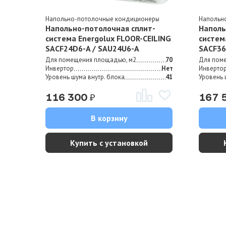
Напольно-потолочные кондиционеры
Напольн
Напольно-потолочная сплит-
Наполь
система Energolux FLOOR-CEILING
систем
SAСF24D6-A / SAU24U6-A
SAСF36
Для помещения площадью, м2
70
Для пом
Инвертор
Нет
Инверто
Уровень шума внутр. блока
41
Уровень 
₽
116 300
167 
В корзину
Купить с установкой