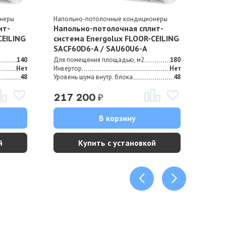
онеры
Напольно-потолочные кондиционеры
ит-
Напольно-потолочная сплит-
CEILING
система Energolux FLOOR-CEILING
SAСF60D6-A / SAU60U6-A
140
Для помещения площадью, м2
180
Нет
Инвертор
Нет
48
Уровень шума внутр. блока
48
₽
217 200
В корзину
й
Купить с установкой