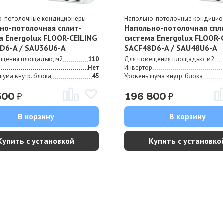
о-потолочные кондиционеры
Напольно-потолочные кондици
но-потолочная сплит-
Напольно-потолочная спл
а Energolux FLOOR-CEILING
система Energolux FLOOR-
D6-A / SAU36U6-A
SAСF48D6-A / SAU48U6-A
ещения площадью, м2
110
Для помещения площадью, м2
р
Нет
Инвертор
шума внутр. блока
45
Уровень шума внутр. блока
₽
₽
500
196 800
В корзину
В корзину
Купить с установкой
Купить с установко