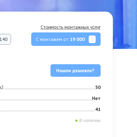
Стоимость монтажных услуг
С монтажем от
19 000
140
Нашли дешевле?
м2
50
Нет
41
●
В наличии