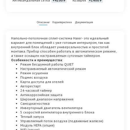
Антивандальная сетка
+4100 ₽
Козырек
+1400 ₽
Описание
Характеристики
Документация
Напольно-потолочная сплит-система Haier - это идеальный
вариант для помещений с уже готовым интерьером, так как
внутренний блок обладает универсальностью и простотой
монтажа. Прибор способен работать в автоматическом режиме,
а также оснащен настраиваемым суточным таймером.
Особенности и преимущества:
Режим бесшумной работы QUIET
Настраиваемый автоматический режим
Режим осушения
Подмес воздуха
Карта доступа для отелей
Авторестарт
24-часовой таймер
Антикоррозийная защита
Широкий диапазон напряжения
Самодиагностика
Инверторный двигатель вентилятора
5 скоростей вентилятора внутреннего блока
Теплый запуск
Управляемый поток воздуха (подвижные жалюзи)
Модуль HEPA (опция)
WiFi (опция)