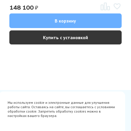
₽
148 100
В корзину
Купить с установкой
Сертификаты
Вакансии
Мы используем cookie и электронные данные для улучшения
Avito
О нас
работы сайта. Оставаясь на сайте, вы соглашаетесь с условиями
Акции
Производители
обработки cookie. Запретить обработку cookies можно в
Гарантия
Доставка
настройках вашего браузера.
Оплата
Монтаж
Наши проекты
Контакты
info@parista.ru