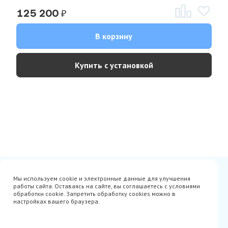
₽
125 200
В корзину
Купить с установкой
Сертификаты
Вакансии
Мы используем cookie и электронные данные для улучшения
Avito
О нас
работы сайта. Оставаясь на сайте, вы соглашаетесь с условиями
Акции
Производители
обработки cookie. Запретить обработку cookies можно в
Гарантия
Доставка
настройках вашего браузера.
Оплата
Монтаж
Наши проекты
Контакты
info@parista.ru