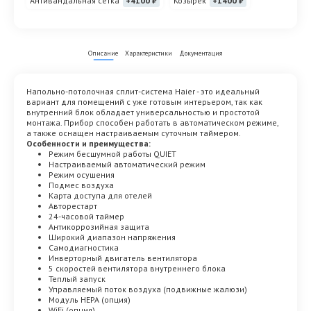
Антивандальная сетка
+4100 ₽
Козырек
+1400 ₽
Описание
Характеристики
Документация
Напольно-потолочная сплит-система Haier - это идеальный
вариант для помещений с уже готовым интерьером, так как
внутренний блок обладает универсальностью и простотой
монтажа. Прибор способен работать в автоматическом режиме,
а также оснащен настраиваемым суточным таймером.
Особенности и преимущества:
Режим бесшумной работы QUIET
Настраиваемый автоматический режим
Режим осушения
Подмес воздуха
Карта доступа для отелей
Авторестарт
24-часовой таймер
Антикоррозийная защита
Широкий диапазон напряжения
Самодиагностика
Инверторный двигатель вентилятора
5 скоростей вентилятора внутреннего блока
Теплый запуск
Управляемый поток воздуха (подвижные жалюзи)
Модуль HEPA (опция)
WiFi (опция)