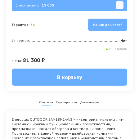
С монтажем от
19 000
Гарантия:
36
Нашли дешевле?
Инвертор
Нет
●
В наличии
81 300 ₽
Цена:
В корзину
Описание
Характеристики
Документация
Energolux OUTDOOR SAM18M1-AI/2 – инверторная мультисплит-
система с широкими функциональными возможностями,
предназначенная для обогрева и вентиляции помещения.
Производитель данной модели – швейцарская компания
Energolux с безупречной репутацией и многолетним опытом в