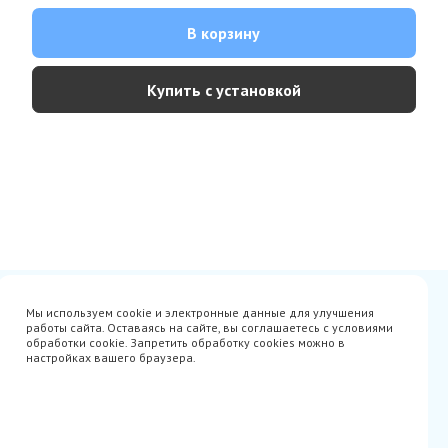
В корзину
Купить с установкой
Сертификаты
Вакансии
Мы используем cookie и электронные данные для улучшения
Avito
О нас
работы сайта. Оставаясь на сайте, вы соглашаетесь с условиями
Акции
Производители
обработки cookie. Запретить обработку cookies можно в
Гарантия
Доставка
настройках вашего браузера.
Оплата
Монтаж
Наши проекты
Контакты
info@parista.ru
+7(499) 380-80-78