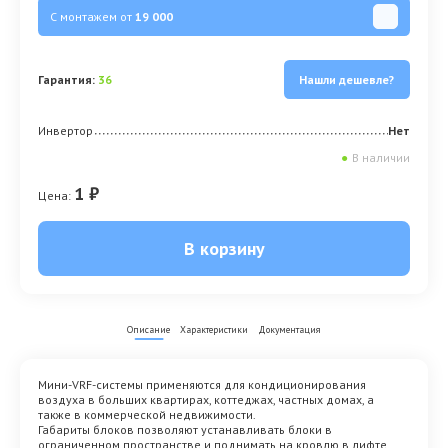
С монтажем от
19 000
Гарантия:
36
Нашли дешевле?
Инвертор
Нет
●
В наличии
1 ₽
Цена:
В корзину
Описание
Характеристики
Документация
Мини-VRF-системы применяются для кондиционирования
воздуха в больших квартирах, коттеджах, частных домах, а
также в коммерческой недвижимости.
Габариты блоков позволяют устанавливать блоки в
ограниченном пространстве и поднимать на кровлю в лифте