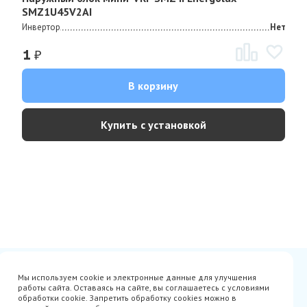
SMZ1U45V2AI
Инвертор
Нет
₽
1
В корзину
Купить с установкой
Сертификаты
Вакансии
Мы используем cookie и электронные данные для улучшения
Avito
О нас
работы сайта. Оставаясь на сайте, вы соглашаетесь с условиями
Акции
Производители
обработки cookie. Запретить обработку cookies можно в
Гарантия
Доставка