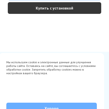
Купить с установкой
Сертификаты
Вакансии
Мы используем cookie и электронные данные для улучшения
Avito
О нас
работы сайта. Оставаясь на сайте, вы соглашаетесь с условиями
Акции
Производители
обработки cookie. Запретить обработку cookies можно в
Гарантия
Доставка
настройках вашего браузера.
Оплата
Монтаж
Наши проекты
Контакты
info@parista.ru
+7(499) 380-80-78
© Parista 2026. Все права защищены
Хорошо