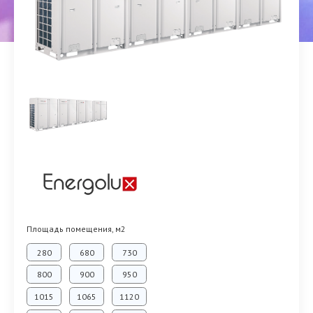
Площадь помещения, м2
280
680
730
800
900
950
1015
1065
1120